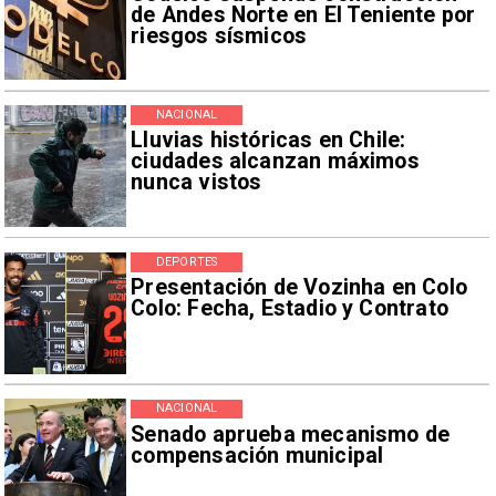
de Andes Norte en El Teniente por
riesgos sísmicos
NACIONAL
Lluvias históricas en Chile:
ciudades alcanzan máximos
nunca vistos
DEPORTES
Presentación de Vozinha en Colo
Colo: Fecha, Estadio y Contrato
NACIONAL
Senado aprueba mecanismo de
compensación municipal