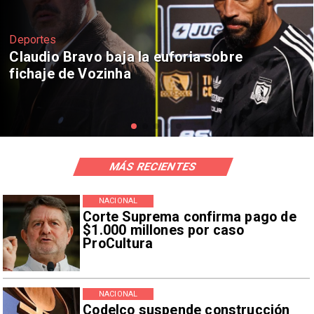
Nacional
Senado envía cruce Campillai-Flores a
Comisión de Ética
MÁS RECIENTES
NACIONAL
Corte Suprema confirma pago de
$1.000 millones por caso
ProCultura
NACIONAL
Codelco suspende construcción