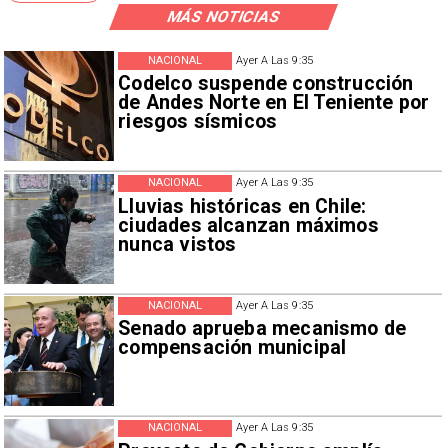
MÁS NOTICIAS
NACIONAL
Ayer A Las 9:35
Codelco suspende construcción
de Andes Norte en El Teniente por
riesgos sísmicos
NACIONAL
Ayer A Las 9:35
Lluvias históricas en Chile:
ciudades alcanzan máximos
nunca vistos
NACIONAL
Ayer A Las 9:35
Senado aprueba mecanismo de
compensación municipal
NACIONAL
Ayer A Las 9:35