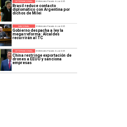
INTERNACIONAL
El Miércoles Pasado A Las 9:35
Brasil reduce contacto
diplomático con Argentina por
dichos de Milei
NACIONAL
El Miércoles Pasado A Las 9:35
Gobierno despacha a ley la
megarreforma: Alcaldes
recurrirán al TC
INTERNACIONAL
El Miércoles Pasado A Las 9:35
China restringe exportación de
drones a EEUU y sanciona
empresas