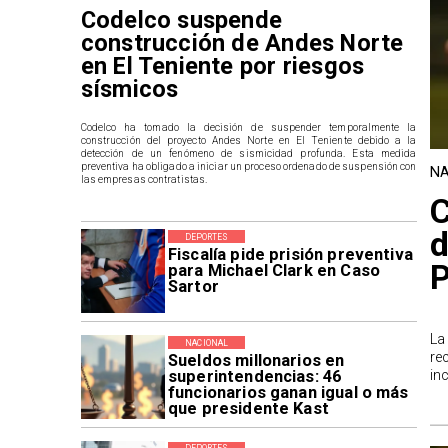
Codelco suspende
construcción de Andes Norte
en El Teniente por riesgos
sísmicos
Codelco ha tomado la decisión de suspender temporalmente la
construcción del proyecto Andes Norte en El Teniente debido a la
detección de un fenómeno de sismicidad profunda. Esta medida
preventiva ha obligado a iniciar un proceso ordenado de suspensión con
NA
las empresas contratistas.
C
d
DEPORTES
Fiscalía pide prisión preventiva
P
para Michael Clark en Caso
Sartor
La
NACIONAL
re
Sueldos millonarios en
superintendencias: 46
in
funcionarios ganan igual o más
que presidente Kast