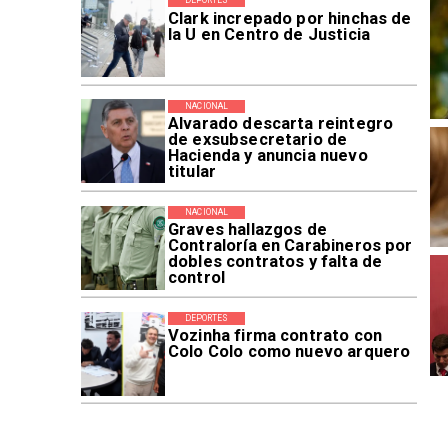
DEPORTES
Clark increpado por hinchas de
la U en Centro de Justicia
NACIONAL
Alvarado descarta reintegro
de exsubsecretario de
Hacienda y anuncia nuevo
titular
NACIONAL
Graves hallazgos de
Contraloría en Carabineros por
dobles contratos y falta de
control
DEPORTES
Vozinha firma contrato con
Colo Colo como nuevo arquero