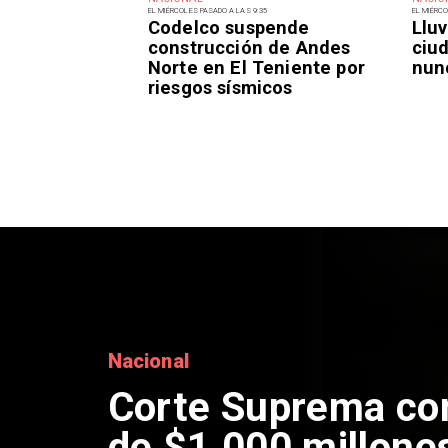
EL MIÉRCOLES PASADO A LAS 9:35
EL MIÉRCO
Codelco suspende
Lluv
construcción de Andes
ciu
Norte en El Teniente por
nun
riesgos sísmicos
Nacional
Codelco suspende
de Andes Norte en