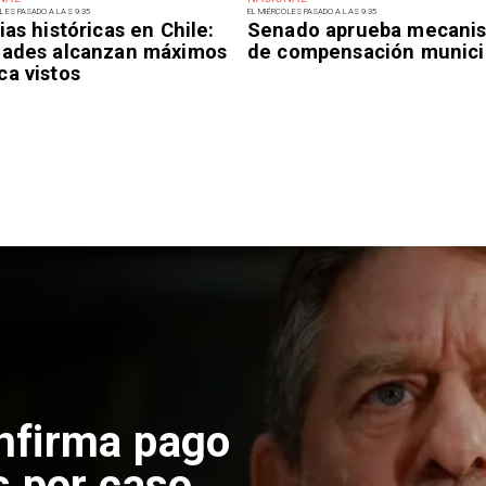
LES PASADO A LAS 9:35
EL MIÉRCOLES PASADO A LAS 9:35
ias históricas en Chile:
Senado aprueba mecani
dades alcanzan máximos
de compensación munici
ca vistos
 construcción
 El Teniente