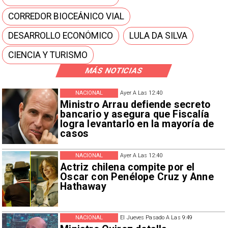
CORREDOR BIOCEÁNICO VIAL
DESARROLLO ECONÓMICO
LULA DA SILVA
CIENCIA Y TURISMO
MÁS NOTICIAS
NACIONAL
Ayer A Las 12:40
Ministro Arrau defiende secreto
bancario y asegura que Fiscalía
logra levantarlo en la mayoría de
casos
NACIONAL
Ayer A Las 12:40
Actriz chilena compite por el
Oscar con Penélope Cruz y Anne
Hathaway
NACIONAL
El Jueves Pasado A Las 9:49