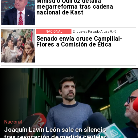
Ministro Quiroz detalla
megarreforma tras cadena
nacional de Kast
NACIONAL
El Jueves Pasado A Las 9:49
Senado envía cruce Campillai-
Flores a Comisión de Ética
Nacional
Chile y Venezuela formalizan reinicio
de relaciones consulares