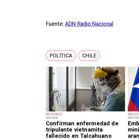
Fuente:
ADN Radio Nacional
POLÍTICA
CHILE
REGIONES
NACIO
30/07/2026
30/07/202
Confirman enfermedad de
Emba
tripulante vietnamita
mini
fallecido en Talcahuano
ara