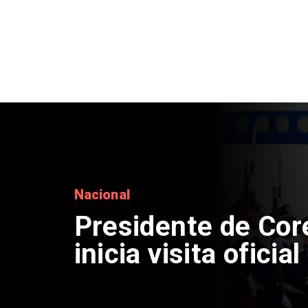
Regiones
Confirman enferm
tripulante vietnami
en Talcahuano