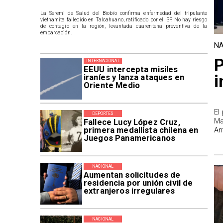
La Seremi de Salud del Biobío confirma enfermedad del tripulante
vietnamita fallecido en Talcahuano, ratificado por el ISP. No hay riesgo
de contagio en la región, levantada cuarentena preventiva de la
embarcación.
NA
P
INTERNACIONAL
EEUU intercepta misiles
i
iraníes y lanza ataques en
Oriente Medio
El
DEPORTES
Ma
Fallece Lucy López Cruz,
primera medallista chilena en
An
Juegos Panamericanos
NACIONAL
Aumentan solicitudes de
residencia por unión civil de
extranjeros irregulares
NACIONAL