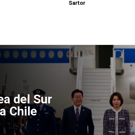
Sartor
edad de
ta fallecido