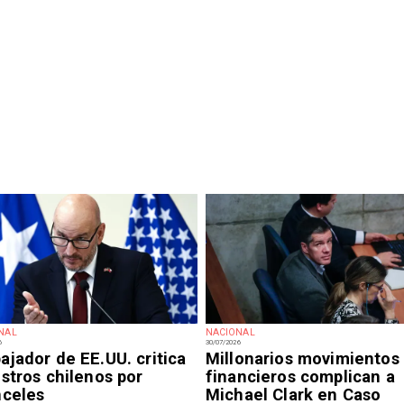
NAL
NACIONAL
6
30/07/2026
jador de EE.UU. critica
Millonarios movimientos
stros chilenos por
financieros complican a
nceles
Michael Clark en Caso