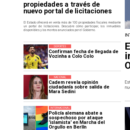
propiedades a través de
nuevo portal de licitaciones
El Estado ofrecerá en venta más de 100 propiedades fiscales mediante
un portal de licitaciones. Descubre cómo participar, los inmuebles
disponibles y los montos anunciados por el Gobierno.
IN
E
DEPORTES
Confirman fecha de llegada de
i
Vozinha a Colo Colo
O
NACIONAL
Cadem revela opinión
Es
ciudadanía sobre salida de
nu
Mara Sedini
INTERNACIONAL
Policía alemana abate a
sospechoso por ataque
'islamista' en Marcha del
Orgullo en Berlín