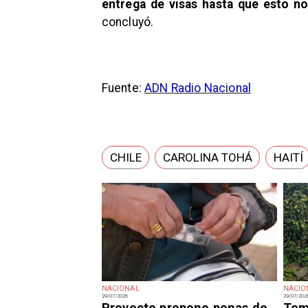
entrega de visas hasta que esto no
concluyó.
Fuente:
ADN Radio Nacional
CHILE
CAROLINA TOHÁ
HAITÍ
NACIONAL
NACIO
29/07/2026
29/07/202
Proyecto propone penas de
Tem