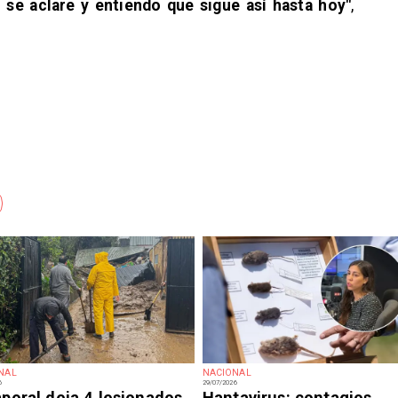
 se aclare y entiendo que sigue así hasta hoy"
,
NAL
NACIONAL
6
29/07/2026
poral deja 4 lesionados,
Hantavirus: contagios