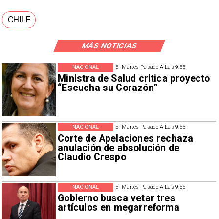
CHILE
MÁS NOTICIAS
NACIONAL
El Martes Pasado A Las 9:55
Ministra de Salud critica proyecto
“Escucha su Corazón”
NACIONAL
El Martes Pasado A Las 9:55
Corte de Apelaciones rechaza
anulación de absolución de
Claudio Crespo
NACIONAL
El Martes Pasado A Las 9:55
Gobierno busca vetar tres
artículos en megarreforma