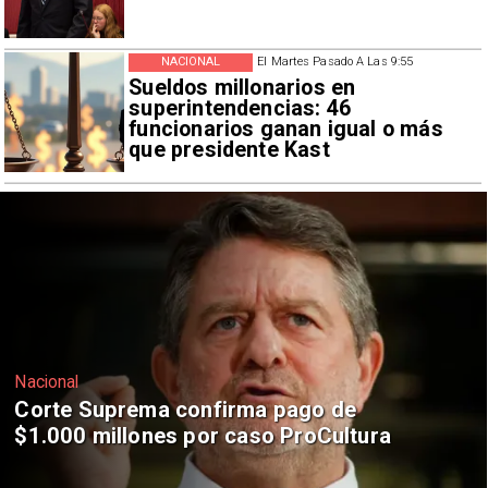
NACIONAL
El Martes Pasado A Las 9:55
Sueldos millonarios en
superintendencias: 46
funcionarios ganan igual o más
que presidente Kast
Nacional
Codelco suspende construcción de
Andes Norte en El Teniente por
riesgos sísmicos