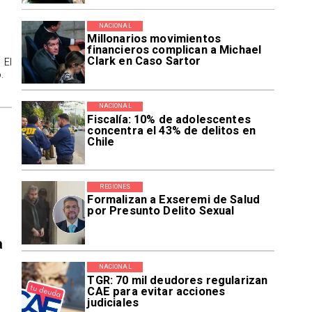
NACIONAL
Millonarios movimientos
financieros complican a Michael
Clark en Caso Sartor
 El
.
NACIONAL
Fiscalía: 10% de adolescentes
concentra el 43% de delitos en
Chile
REGIONES
Formalizan a Exseremi de Salud
por Presunto Delito Sexual
a
NACIONAL
TGR: 70 mil deudores regularizan
CAE para evitar acciones
judiciales