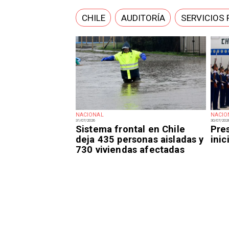
CHILE
AUDITORÍA
SERVICIOS 
NACIONAL
NACIO
31/07/2026
30/07/202
Sistema frontal en Chile
Pre
deja 435 personas aisladas y
inic
730 viviendas afectadas