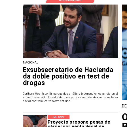
NACIONAL
Exsubsecretario de Hacienda
da doble positivo en test de
drogas
Corthorn Health confirma que dos análisis independientes arrojaron el
mismo resultado. Exautoridad niega consumo de drogas y rechaza
enviar contramuestra a otra entidad.
DE
O
NACIONAL
Proyecto propone penas de
B
cárcel por venta ilegal de