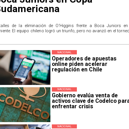
Sudamericana
talles de la eliminación de O'Higgins frente a Boca Juniors en
niente. El equipo chileno logró un triunfo, pero no avanzó en el torneo
NACIONAL
Operadores de apuestas
online piden acelerar
regulación en Chile
NACIONAL
Gobierno evalúa venta de
activos clave de Codelco par
enfrentar crisis
NACIONAL