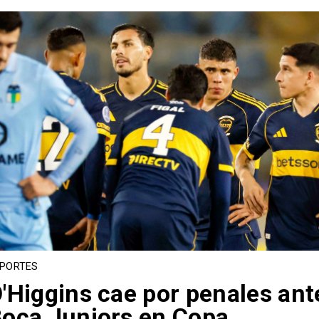
PORTES
'Higgins cae por penales ant
oca Juniors en Copa