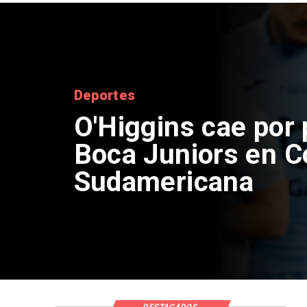
Nacional
Exsubsecretario d
doble positivo en 
DESTACADOS