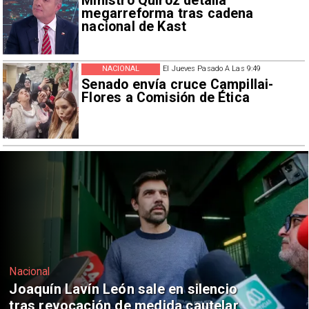
Ministro Quiroz detalla
megarreforma tras cadena
nacional de Kast
NACIONAL
El Jueves Pasado A Las 9:49
Senado envía cruce Campillai-
Flores a Comisión de Ética
Nacional
Chile y Venezuela formalizan reinicio
de relaciones consulares