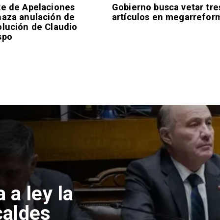
te de Apelaciones
Gobierno busca vetar tre
haza anulación de
artículos en megarrefor
olución de Claudio
spo
xportación de
anciona