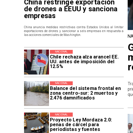
China restringe exportación
de drones a EEUU y sanciona
empresas
China anuncia medidas restrictivas contra Estados Unidos al limitar
exportaciones de drones y sancionar a seis empresas en respuesta a
las acciones comerciales de Washington.
NA
G
NACIONAL
m
Chile rechaza alza arancel EE.
UU. antes de imposición del
r
12.5%
Tr
NACIONAL
Balance del sistema frontal en
pr
zona centro-sur: 2 muertos y
qu
2.476 damnificados
NACIONAL
Proyecto Ley Mordaza 2.0:
penas de cárcel para
periodistas y fuentes