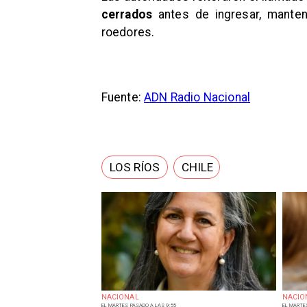
cerrados
antes de ingresar, mantene
roedores.
Fuente:
ADN Radio Nacional
LOS RÍOS
CHILE
NACIONAL
NACIO
EL MARTES PASADO A LAS 9:55
EL MARTE