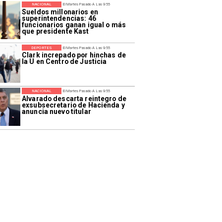
NACIONAL
El Martes Pasado A Las 9:55
Sueldos millonarios en
superintendencias: 46
funcionarios ganan igual o más
que presidente Kast
DEPORTES
El Martes Pasado A Las 9:55
Clark increpado por hinchas de
la U en Centro de Justicia
NACIONAL
El Martes Pasado A Las 9:55
Alvarado descarta reintegro de
exsubsecretario de Hacienda y
anuncia nuevo titular