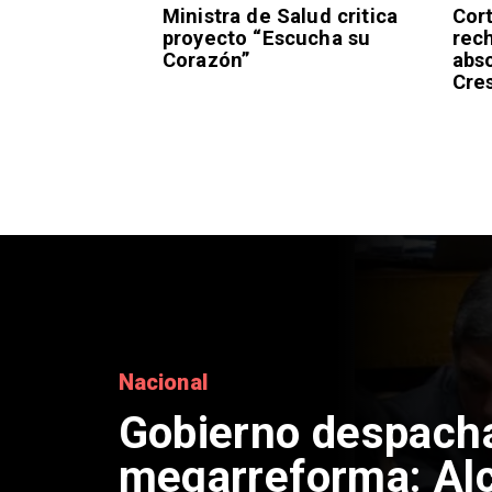
Ministra de Salud critica
Cor
proyecto “Escucha su
rec
Corazón”
abs
Cre
Internacional
China restringe e
drones a EEUU y s