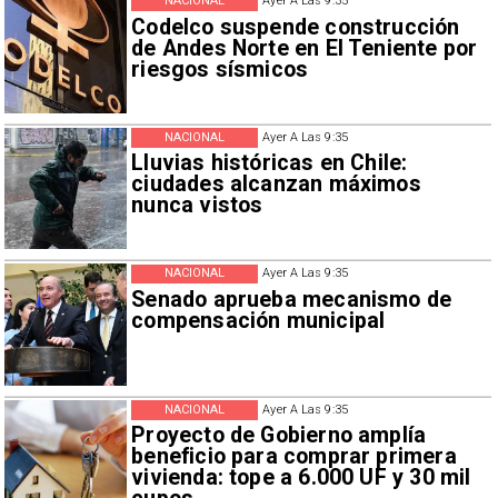
NACIONAL
Ayer A Las 9:35
Codelco suspende construcción
de Andes Norte en El Teniente por
riesgos sísmicos
NACIONAL
Ayer A Las 9:35
Lluvias históricas en Chile:
ciudades alcanzan máximos
nunca vistos
NACIONAL
Ayer A Las 9:35
Senado aprueba mecanismo de
compensación municipal
NACIONAL
Ayer A Las 9:35
Proyecto de Gobierno amplía
beneficio para comprar primera
vivienda: tope a 6.000 UF y 30 mil