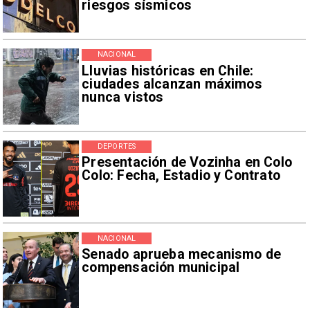
riesgos sísmicos
NACIONAL
Lluvias históricas en Chile:
ciudades alcanzan máximos
nunca vistos
DEPORTES
Presentación de Vozinha en Colo
Colo: Fecha, Estadio y Contrato
NACIONAL
Senado aprueba mecanismo de
compensación municipal