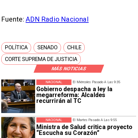
Fuente:
ADN Radio Nacional
POLÍTICA
SENADO
CHILE
CORTE SUPREMA DE JUSTICIA
MÁS NOTICIAS
NACIONAL
El Miércoles Pasado A Las 9:35
Gobierno despacha a ley la
megarreforma: Alcaldes
recurrirán al TC
NACIONAL
El Martes Pasado A Las 9:55
Ministra de Salud critica proyecto
“Escucha su Corazón”