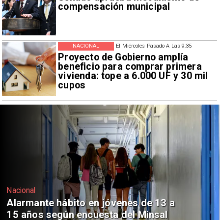
compensación municipal
NACIONAL
El Miércoles Pasado A Las 9:35
Proyecto de Gobierno amplía
beneficio para comprar primera
vivienda: tope a 6.000 UF y 30 mil
cupos
Regiones
Aprueban creación del Parque
Sebastián Piñera con inversión de $4