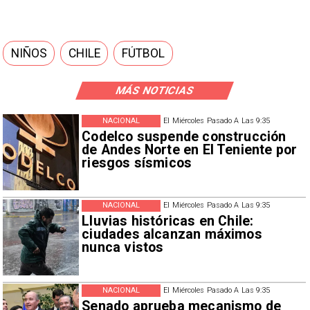
NIÑOS
CHILE
FÚTBOL
MÁS NOTICIAS
NACIONAL
El Miércoles Pasado A Las 9:35
Codelco suspende construcción
de Andes Norte en El Teniente por
riesgos sísmicos
NACIONAL
El Miércoles Pasado A Las 9:35
Lluvias históricas en Chile:
ciudades alcanzan máximos
nunca vistos
NACIONAL
El Miércoles Pasado A Las 9:35
Senado aprueba mecanismo de