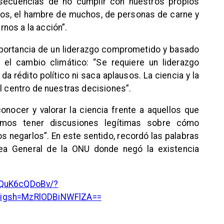
ecuencias de no cumplir con nuestros propios
s, el hambre de muchos, de personas de carne y
nos a la acción”.
importancia de un liderazgo comprometido y basado
r el cambio climático: “Se requiere un liderazgo
 rédito político ni saca aplausos. La ciencia y la
el centro de nuestras decisiones”.
nocer y valorar la ciencia frente a aquellos que
demos tener discusiones legítimas sobre cómo
s negarlos”. En este sentido, recordó las palabras
ea General de la ONU donde negó la existencia
DQuK6cQDoBv/?
&igsh=MzRlODBiNWFlZA==