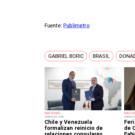
Fuente:
Publimetro
GABRIEL BORIC
BRASIL
DONA
NACIONAL
NACIO
AYER A LAS 12:40
AYER A LA
Chile y Venezuela
Fer
formalizan reinicio de
de 
relaciones consulares
Fabi