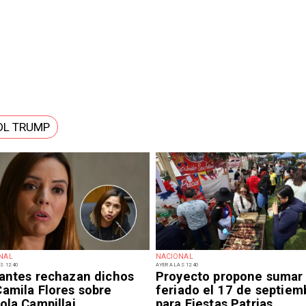
DL TRUMP
NAL
NACIONAL
S 12:40
AYER A LAS 12:40
iantes rechazan dichos
Proyecto propone sumar
Camila Flores sobre
feriado el 17 de septiem
ola Campillai
para Fiestas Patrias