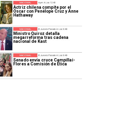
NACIONAL
Ayer A Las 12:40
Actriz chilena compite por el
Oscar con Penélope Cruz y Anne
Hathaway
NACIONAL
El Jueves Pasado A Las 9:49
Ministro Quiroz detalla
megarreforma tras cadena
nacional de Kast
NACIONAL
El Jueves Pasado A Las 9:49
Senado envía cruce Campillai-
Flores a Comisión de Ética