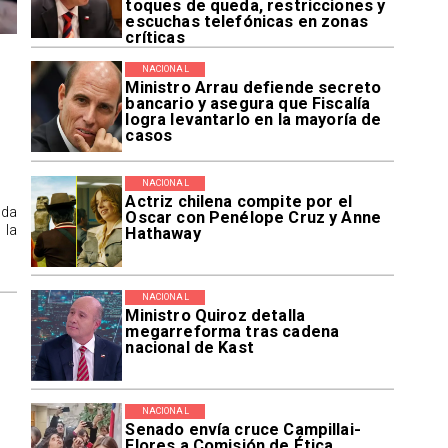
toques de queda, restricciones y
escuchas telefónicas en zonas
críticas
NACIONAL
Ministro Arrau defiende secreto
bancario y asegura que Fiscalía
logra levantarlo en la mayoría de
casos
NACIONAL
Actriz chilena compite por el
ida
Oscar con Penélope Cruz y Anne
 la
Hathaway
NACIONAL
Ministro Quiroz detalla
megarreforma tras cadena
nacional de Kast
NACIONAL
Senado envía cruce Campillai-
Flores a Comisión de Ética