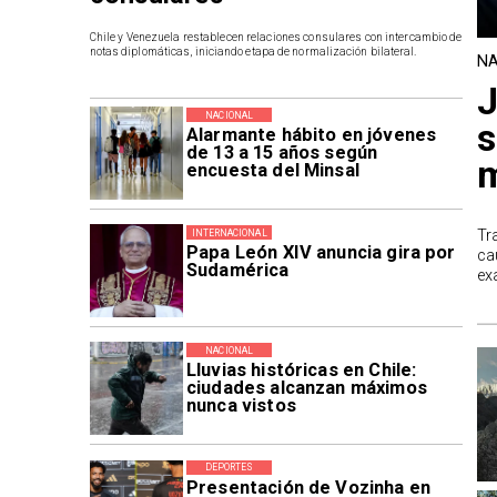
Chile y Venezuela restablecen relaciones consulares con intercambio de
notas diplomáticas, iniciando etapa de normalización bilateral.
NA
J
NACIONAL
s
Alarmante hábito en jóvenes
de 13 a 15 años según
m
encuesta del Minsal
Tr
INTERNACIONAL
Papa León XIV anuncia gira por
ca
Sudamérica
ex
NACIONAL
Lluvias históricas en Chile:
ciudades alcanzan máximos
nunca vistos
DEPORTES
Presentación de Vozinha en