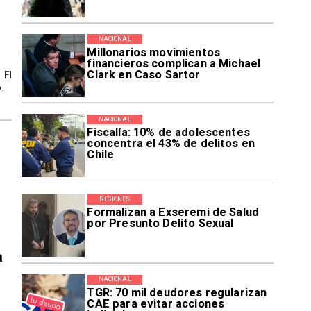
NACIONAL
Millonarios movimientos
financieros complican a Michael
Clark en Caso Sartor
 El
.
NACIONAL
Fiscalía: 10% de adolescentes
concentra el 43% de delitos en
Chile
REGIONES
Formalizan a Exseremi de Salud
por Presunto Delito Sexual
a
NACIONAL
TGR: 70 mil deudores regularizan
CAE para evitar acciones