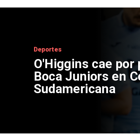
Nacional
Exsubsecretario d
doble positivo en 