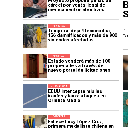
Proyecto propone penas de
B
cárcel por venta ilegal de
medicamentos abortivos
NACIONAL
Temporal deja 4 lesionados,
De
156 damnificados y más de 900
Te
viviendas afectadas
NACIONAL
Estado venderá más de 100
propiedades a través de
nuevo portal de licitaciones
INTERNACIONAL
EEUU intercepta misiles
iraníes y lanza ataques en
Oriente Medio
DEPORTES
Fallece Lucy López Cruz,
primera medallista chilena en