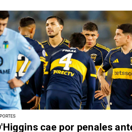
PORTES
'Higgins cae por penales ant