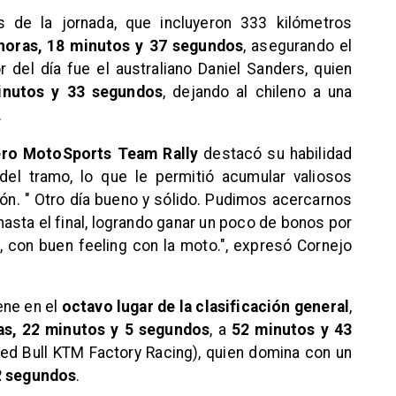
os de la jornada, que incluyeron 333 kilómetros
horas, 18 minutos y 37 segundos
, asegurando el
r del día fue el australiano Daniel Sanders, quien
inutos y 33 segundos
, dejando al chileno a una
.
ro MotoSports Team Rally
destacó su habilidad
 del tramo, lo que le permitió acumular valiosos
ón. " Otro día bueno y sólido. Pudimos acercarnos
 hasta el final, logrando ganar un poco de bonos por
a, con buen feeling con la moto.", expresó Cornejo
ene en el
octavo lugar de la clasificación general
,
as, 22 minutos y 5 segundos
, a
52 minutos y 43
Red Bull KTM Factory Racing), quien domina con un
2 segundos
.