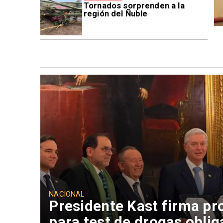
Tornados sorprenden a la
región del Ñuble
NACIONAL
Presidente Kast firma pr
para test de drogas oblig