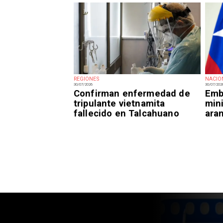
REGIONES
NACIO
30/07/2026
30/07/202
Confirman enfermedad de
Emba
tripulante vietnamita
mini
fallecido en Talcahuano
ara