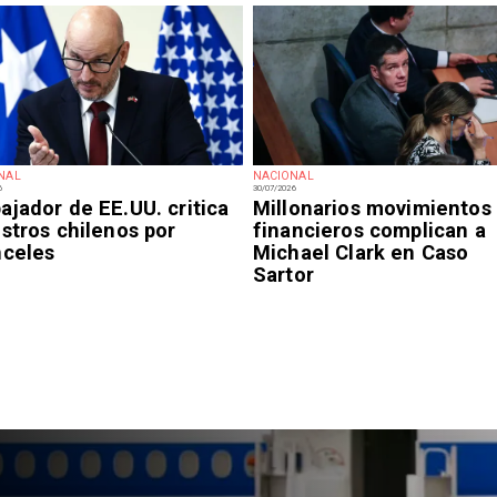
NAL
NACIONAL
6
30/07/2026
jador de EE.UU. critica
Millonarios movimientos
stros chilenos por
financieros complican a
nceles
Michael Clark en Caso
Sartor