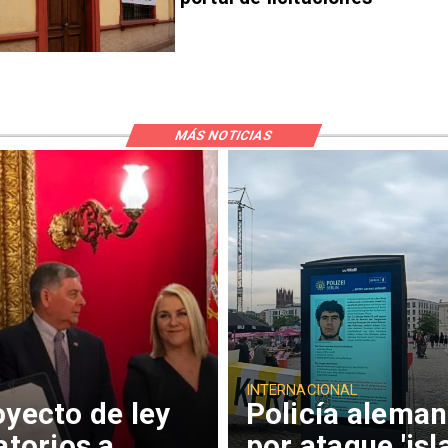
MÁS NOTICIAS
INTERNACIONAL
oyecto de ley
Policía alema
atorios a
por ataque 'is