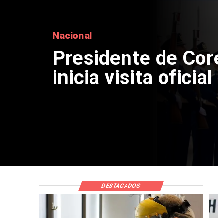
Regiones
Confirman enferm
tripulante vietnami
en Talcahuano
DESTACADOS