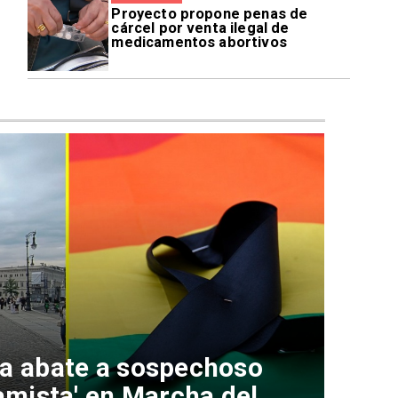
Proyecto propone penas de
cárcel por venta ilegal de
medicamentos abortivos
na abate a sospechoso
lamista' en Marcha del