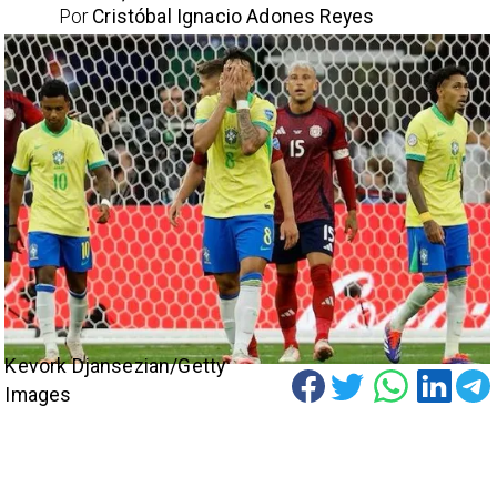
Por
Cristóbal Ignacio Adones Reyes
Kevork Djansezian/Getty
Images