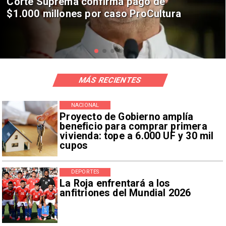
Codelco suspende construcción de
Andes Norte en El Teniente por
riesgos sísmicos
MÁS RECIENTES
NACIONAL
Proyecto de Gobierno amplía
beneficio para comprar primera
vivienda: tope a 6.000 UF y 30 mil
cupos
DEPORTES
La Roja enfrentará a los
anfitriones del Mundial 2026