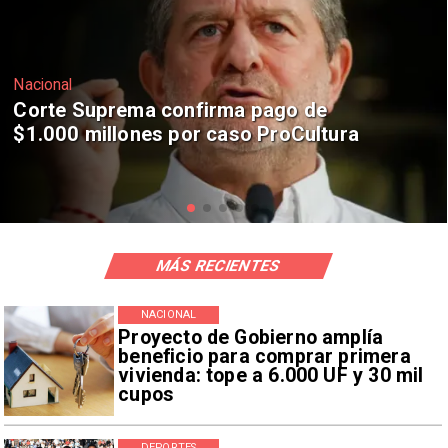
Nacional
Codelco suspende construcción de
Andes Norte en El Teniente por
riesgos sísmicos
MÁS RECIENTES
NACIONAL
Proyecto de Gobierno amplía
beneficio para comprar primera
vivienda: tope a 6.000 UF y 30 mil
cupos
DEPORTES