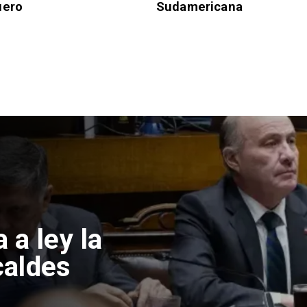
uero
Sudamericana
a ley la
caldes