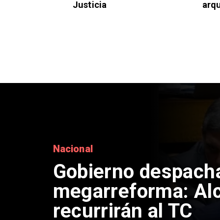
Justicia
arq
Nacional
Gobierno despacha 
megarreforma: Al
recurrirán al TC