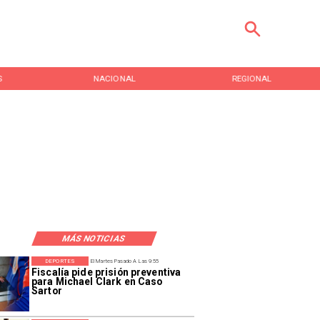
S
NACIONAL
REGIONAL
MÁS NOTICIAS
DEPORTES
El Martes Pasado A Las 9:55
Fiscalía pide prisión preventiva
para Michael Clark en Caso
Sartor