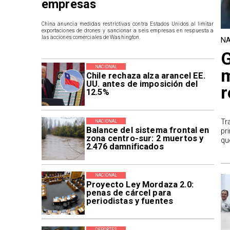
empresas
China anuncia medidas restrictivas contra Estados Unidos al limitar
exportaciones de drones y sancionar a seis empresas en respuesta a
las acciones comerciales de Washington.
NA
G
NACIONAL
m
Chile rechaza alza arancel EE.
UU. antes de imposición del
r
12.5%
Tr
NACIONAL
Balance del sistema frontal en
pr
zona centro-sur: 2 muertos y
qu
2.476 damnificados
NACIONAL
Proyecto Ley Mordaza 2.0:
penas de cárcel para
periodistas y fuentes
DEPORTES