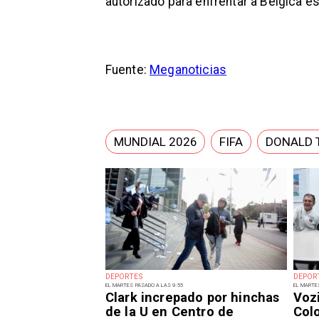
autorizado para enfrentar a Bélgica e
Fuente:
Meganoticias
MUNDIAL 2026
FIFA
DONALD 
DEPORTES
DEPOR
EL MARTES PASADO A LAS 9:55
EL MARTE
Clark increpado por hinchas
Voz
de la U en Centro de
Col