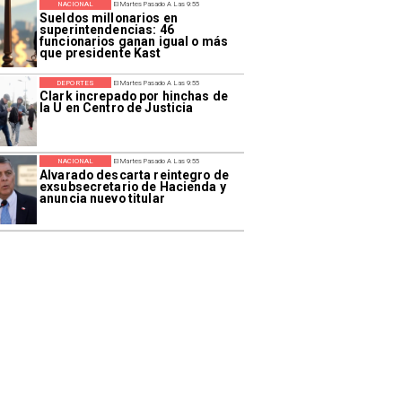
NACIONAL
El Martes Pasado A Las 9:55
Sueldos millonarios en
superintendencias: 46
funcionarios ganan igual o más
que presidente Kast
DEPORTES
El Martes Pasado A Las 9:55
Clark increpado por hinchas de
la U en Centro de Justicia
NACIONAL
El Martes Pasado A Las 9:55
Alvarado descarta reintegro de
exsubsecretario de Hacienda y
anuncia nuevo titular