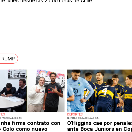
ste lunes desde las 20:00 horas de Chile.
TRUMP
TES
DEPORTES
S PASADO A LAS 9:55
EL VIERNES PASADO A LAS 9:54
inha firma contrato con
O'Higgins cae por penale
o Colo como nuevo
ante Boca Juniors en Co