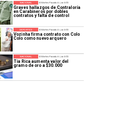
NACIONAL
El Martes Pasado A Las 9:55
Graves hallazgos de Contraloría
en Carabineros por dobles
contratos y falta de control
DEPORTES
El Martes Pasado A Las 9:55
Vozinha firma contrato con Colo
Colo como nuevo arquero
NACIONAL
El Martes Pasado A Las 9:55
Tía Rica aumenta valor del
gramo de oro a $30.000