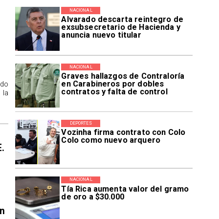
NACIONAL
Alvarado descarta reintegro de
exsubsecretario de Hacienda y
anuncia nuevo titular
NACIONAL
Graves hallazgos de Contraloría
en Carabineros por dobles
ido
contratos y falta de control
 la
DEPORTES
Vozinha firma contrato con Colo
Colo como nuevo arquero
E.
NACIONAL
Tía Rica aumenta valor del gramo
de oro a $30.000
en