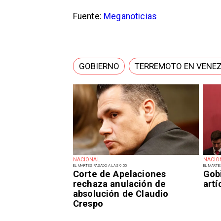
Fuente:
Meganoticias
GOBIERNO
TERREMOTO EN VENE
NACIONAL
NACIO
EL MARTES PASADO A LAS 9:55
EL MARTE
Corte de Apelaciones
Gob
rechaza anulación de
art
absolución de Claudio
Crespo