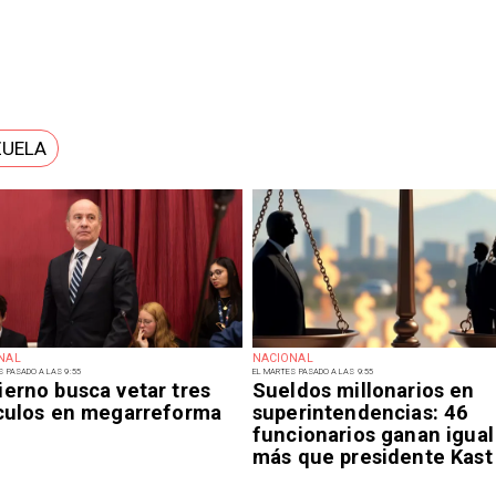
ZUELA
NAL
NACIONAL
S PASADO A LAS 9:55
EL MARTES PASADO A LAS 9:55
ierno busca vetar tres
Sueldos millonarios en
ículos en megarreforma
superintendencias: 46
funcionarios ganan igual
más que presidente Kast