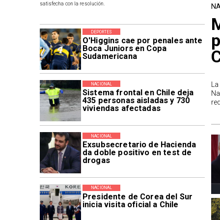
satisfecha con la resolución.
NA
M
DEPORTES
p
O'Higgins cae por penales ante
Boca Juniors en Copa
Sudamericana
La
NACIONAL
Sistema frontal en Chile deja
Na
435 personas aisladas y 730
re
viviendas afectadas
NACIONAL
Exsubsecretario de Hacienda
da doble positivo en test de
drogas
NACIONAL
Presidente de Corea del Sur
inicia visita oficial a Chile