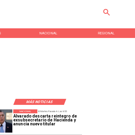
S
NACIONAL
REGIONAL
MÁS NOTICIAS
NACIONAL
El Martes Pasado A Las 9:55
Alvarado descarta reintegro de
exsubsecretario de Hacienda y
anuncia nuevo titular