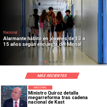
Regiones
Aprueban creación del Parque
Sebastián Piñera con inversión de $4
mil millones
MÁS RECIENTES
NACIONAL
Ministro Quiroz detalla
megarreforma tras cadena
nacional de Kast