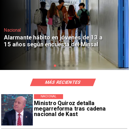
Regiones
Aprueban creación del Parque
Sebastián Piñera con inversión de $4
mil millones
MÁS RECIENTES
NACIONAL
Ministro Quiroz detalla
megarreforma tras cadena
nacional de Kast