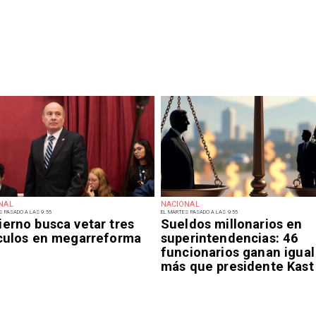
NAL
NACIONAL
S PASADO A LAS 9:55
EL MARTES PASADO A LAS 9:55
ierno busca vetar tres
Sueldos millonarios en
ículos en megarreforma
superintendencias: 46
funcionarios ganan igual
más que presidente Kast