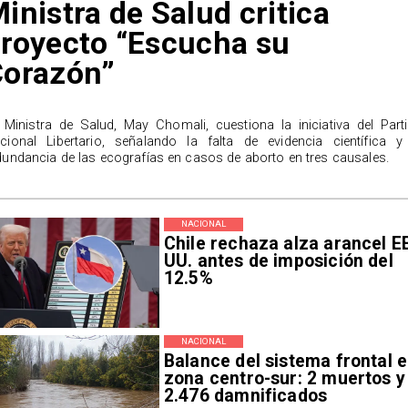
inistra de Salud critica
royecto “Escucha su
Corazón”
 Ministra de Salud, May Chomali, cuestiona la iniciativa del Part
cional Libertario, señalando la falta de evidencia científica y
dundancia de las ecografías en casos de aborto en tres causales.
NACIONAL
Chile rechaza alza arancel E
UU. antes de imposición del
12.5%
NACIONAL
Balance del sistema frontal 
zona centro-sur: 2 muertos y
2.476 damnificados