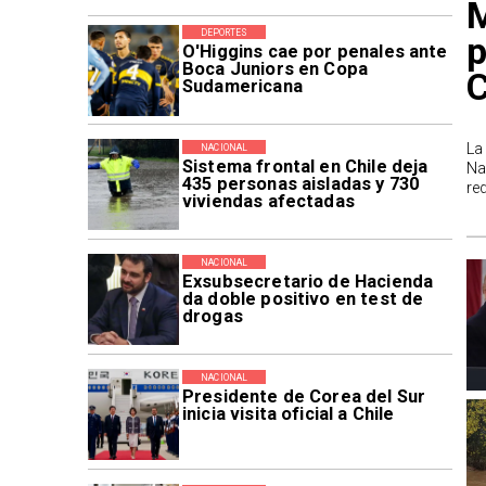
M
DEPORTES
p
O'Higgins cae por penales ante
Boca Juniors en Copa
Sudamericana
La
NACIONAL
Sistema frontal en Chile deja
Na
435 personas aisladas y 730
re
viviendas afectadas
NACIONAL
Exsubsecretario de Hacienda
da doble positivo en test de
drogas
NACIONAL
Presidente de Corea del Sur
inicia visita oficial a Chile