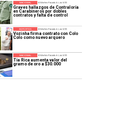
NACIONAL
El Martes Pasado A Las 9:55
Graves hallazgos de Contraloría
en Carabineros por dobles
contratos y falta de control
DEPORTES
El Martes Pasado A Las 9:55
Vozinha firma contrato con Colo
Colo como nuevo arquero
NACIONAL
El Martes Pasado A Las 9:55
Tía Rica aumenta valor del
gramo de oro a $30.000