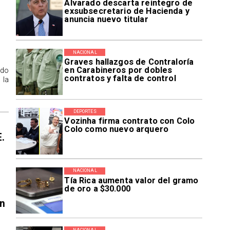
Alvarado descarta reintegro de
exsubsecretario de Hacienda y
anuncia nuevo titular
NACIONAL
Graves hallazgos de Contraloría
en Carabineros por dobles
ido
contratos y falta de control
 la
DEPORTES
Vozinha firma contrato con Colo
Colo como nuevo arquero
E.
NACIONAL
Tía Rica aumenta valor del gramo
de oro a $30.000
en
NACIONAL