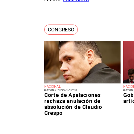
CONGRESO
NACIONAL
NACIO
EL MARTES PASADO A LAS 9:55
EL MARTE
Corte de Apelaciones
Gob
rechaza anulación de
art
absolución de Claudio
Crespo