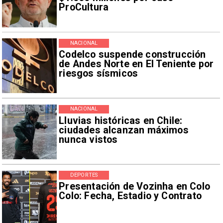
ProCultura
NACIONAL
Codelco suspende construcción
de Andes Norte en El Teniente por
riesgos sísmicos
NACIONAL
Lluvias históricas en Chile:
ciudades alcanzan máximos
nunca vistos
DEPORTES
Presentación de Vozinha en Colo
Colo: Fecha, Estadio y Contrato