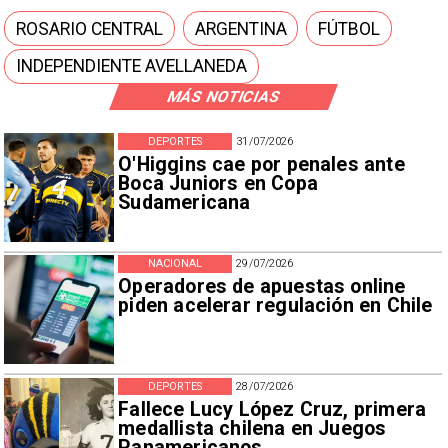
ROSARIO CENTRAL
ARGENTINA
FÚTBOL
INDEPENDIENTE AVELLANEDA
MÁS NOTICIAS
DEPORTES
31/07/2026
O'Higgins cae por penales ante
Boca Juniors en Copa
Sudamericana
NACIONAL
29/07/2026
Operadores de apuestas online
piden acelerar regulación en Chile
DEPORTES
28/07/2026
Fallece Lucy López Cruz, primera
medallista chilena en Juegos
Panamericanos