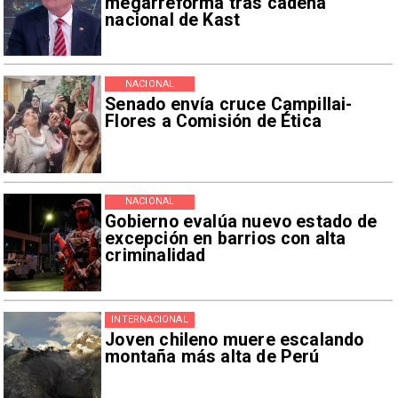
megarreforma tras cadena
nacional de Kast
NACIONAL
Senado envía cruce Campillai-
Flores a Comisión de Ética
NACIONAL
Gobierno evalúa nuevo estado de
excepción en barrios con alta
criminalidad
INTERNACIONAL
Joven chileno muere escalando
montaña más alta de Perú