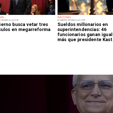
NAL
NACIONAL
S PASADO A LAS 9:55
EL MARTES PASADO A LAS 9:55
ierno busca vetar tres
Sueldos millonarios en
ículos en megarreforma
superintendencias: 46
funcionarios ganan igual
más que presidente Kast