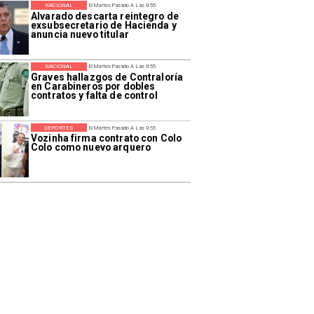
NACIONAL
El Martes Pasado A Las 9:55
Alvarado descarta reintegro de
exsubsecretario de Hacienda y
anuncia nuevo titular
NACIONAL
El Martes Pasado A Las 9:55
Graves hallazgos de Contraloría
en Carabineros por dobles
contratos y falta de control
DEPORTES
El Martes Pasado A Las 9:55
Vozinha firma contrato con Colo
Colo como nuevo arquero