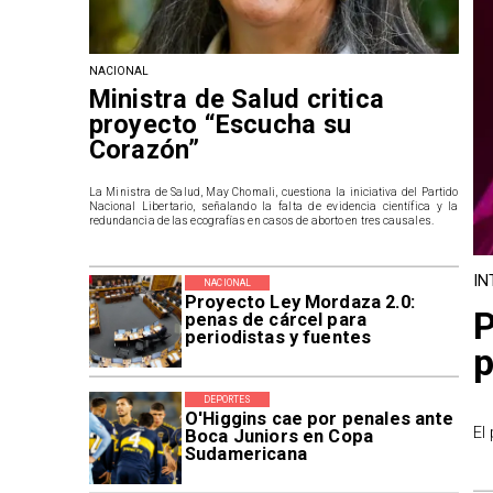
NACIONAL
Ministra de Salud critica
proyecto “Escucha su
Corazón”
La Ministra de Salud, May Chomali, cuestiona la iniciativa del Partido
Nacional Libertario, señalando la falta de evidencia científica y la
redundancia de las ecografías en casos de aborto en tres causales.
IN
NACIONAL
Proyecto Ley Mordaza 2.0:
P
penas de cárcel para
periodistas y fuentes
p
DEPORTES
O'Higgins cae por penales ante
El
Boca Juniors en Copa
Sudamericana