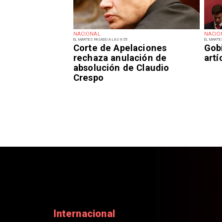
NACIONAL
NACIO
EL MARTES PASADO A LAS 9:55
EL MARTE
Corte de Apelaciones
Gob
rechaza anulación de
art
absolución de Claudio
Crespo
Internacional