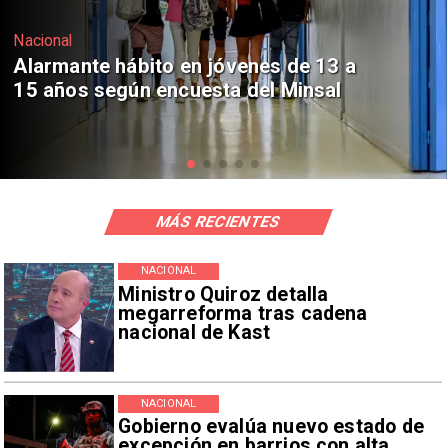
Regiones
Aprueban creación del Parque
Sebastián Piñera con inversión de $4
mil millones
MÁS RECIENTES
NACIONAL
Ministro Quiroz detalla
megarreforma tras cadena
nacional de Kast
NACIONAL
Gobierno evalúa nuevo estado de
excepción en barrios con alta