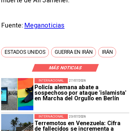
muerte de Alí Jamenei.
Fuente:
Meganoticias
ESTADOS UNIDOS
GUERRA EN IRÁN
IRÁN
MÁS NOTICIAS
INTERNACIONAL
27/07/2026
Policía alemana abate a
sospechoso por ataque 'islamista'
en Marcha del Orgullo en Berlín
INTERNACIONAL
23/07/2026
Terremotos en Venezuela: Cifra
de fallecidos se incrementa a