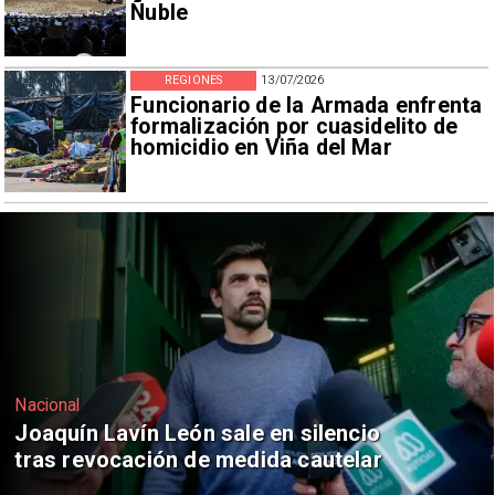
Ñuble
REGIONES
13/07/2026
Funcionario de la Armada enfrenta
formalización por cuasidelito de
homicidio en Viña del Mar
Nacional
Chile y Venezuela formalizan reinicio
de relaciones consulares