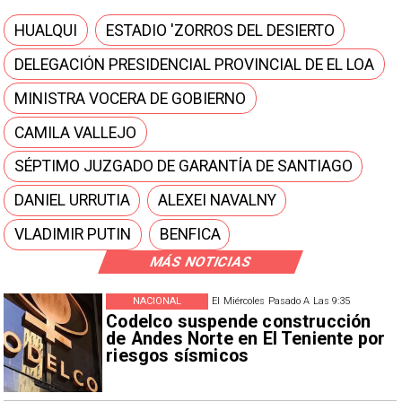
HUALQUI
ESTADIO 'ZORROS DEL DESIERTO
DELEGACIÓN PRESIDENCIAL PROVINCIAL DE EL LOA
MINISTRA VOCERA DE GOBIERNO
CAMILA VALLEJO
SÉPTIMO JUZGADO DE GARANTÍA DE SANTIAGO
DANIEL URRUTIA
ALEXEI NAVALNY
VLADIMIR PUTIN
BENFICA
MÁS NOTICIAS
NACIONAL
El Miércoles Pasado A Las 9:35
Codelco suspende construcción
de Andes Norte en El Teniente por
riesgos sísmicos