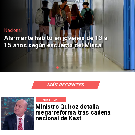
Regiones
Aprueban creación del Parque
Sebastián Piñera con inversión de $4
mil millones
MÁS RECIENTES
NACIONAL
Ministro Quiroz detalla
megarreforma tras cadena
nacional de Kast