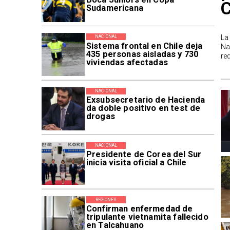
Sudamericana
La
NACIONAL
Sistema frontal en Chile deja
Na
435 personas aisladas y 730
re
viviendas afectadas
NACIONAL
Exsubsecretario de Hacienda
da doble positivo en test de
drogas
NACIONAL
Presidente de Corea del Sur
inicia visita oficial a Chile
REGIONES
Confirman enfermedad de
tripulante vietnamita fallecido
en Talcahuano