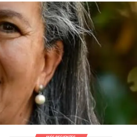
nes rechaza
lución de
MÁS RECIENTES