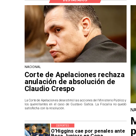
NACIONAL
Corte de Apelaciones rechaza
anulación de absolución de
Claudio Crespo
La Corte de Apelaciones desestimó las acciones del Ministerio Público y
los querellantes en el caso de Gustavo Gatica. La Fiscalía no quedó
satisfecha con la resolución.
NA
M
DEPORTES
p
O'Higgins cae por penales ante
Boca Juniors en Copa