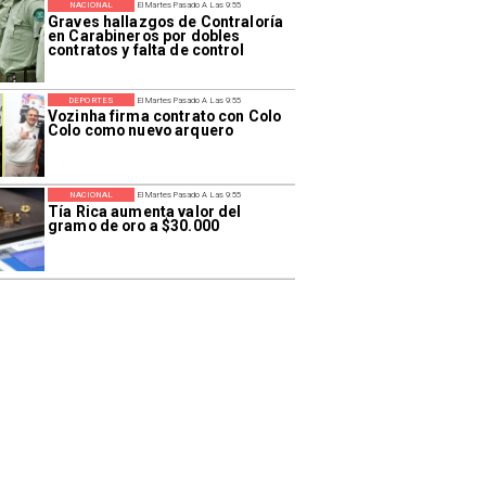
NACIONAL
El Martes Pasado A Las 9:55
Graves hallazgos de Contraloría
en Carabineros por dobles
contratos y falta de control
DEPORTES
El Martes Pasado A Las 9:55
Vozinha firma contrato con Colo
Colo como nuevo arquero
NACIONAL
El Martes Pasado A Las 9:55
Tía Rica aumenta valor del
gramo de oro a $30.000