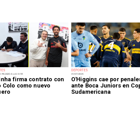
TES
DEPORTES
S PASADO A LAS 9:55
31/07/2026
inha firma contrato con
O'Higgins cae por penale
o Colo como nuevo
ante Boca Juniors en Co
uero
Sudamericana