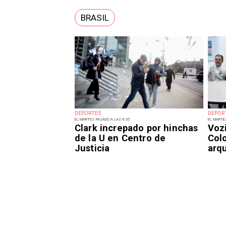
BRASIL
DEPORTES
DEPOR
EL MARTES PASADO A LAS 9:55
EL MARTE
Clark increpado por hinchas
Voz
de la U en Centro de
Col
Justicia
arq