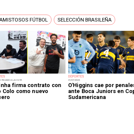
AMISTOSOS FÚTBOL
SELECCIÓN BRASILEÑA
TES
DEPORTES
S PASADO A LAS 9:55
31/07/2026
inha firma contrato con
O'Higgins cae por penale
o Colo como nuevo
ante Boca Juniors en Co
uero
Sudamericana