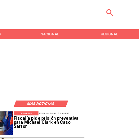
S
NACIONAL
REGIONAL
MÁS NOTICIAS
DEPORTES
El Martes Pasado A Las 9:55
Fiscalía pide prisión preventiva
para Michael Clark en Caso
Sartor