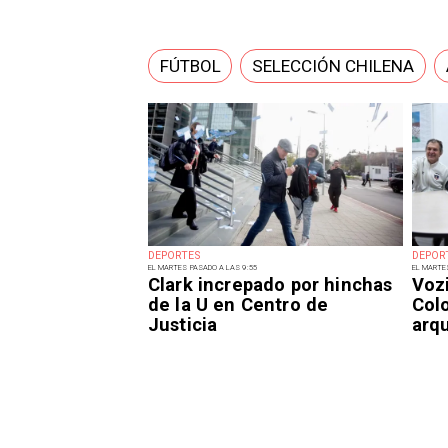
FÚTBOL
SELECCIÓN CHILENA
DEPORTES
DEPOR
EL MARTES PASADO A LAS 9:55
EL MARTE
Clark increpado por hinchas
Voz
de la U en Centro de
Col
Justicia
arq