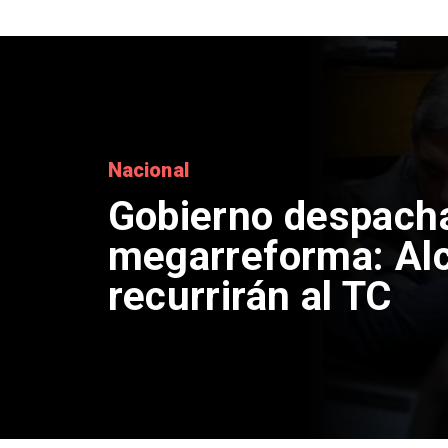
Internacional
China restringe e
drones a EEUU y s
empresas