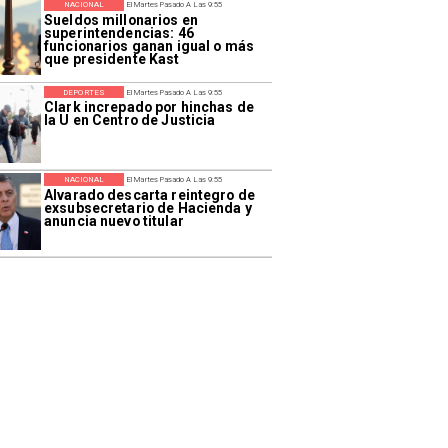
NACIONAL
El Martes Pasado A Las 9:55
Sueldos millonarios en
superintendencias: 46
funcionarios ganan igual o más
que presidente Kast
DEPORTES
El Martes Pasado A Las 9:55
Clark increpado por hinchas de
la U en Centro de Justicia
NACIONAL
El Martes Pasado A Las 9:55
Alvarado descarta reintegro de
exsubsecretario de Hacienda y
anuncia nuevo titular