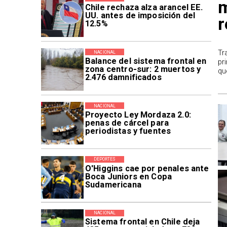
m
Chile rechaza alza arancel EE.
UU. antes de imposición del
r
12.5%
Tr
NACIONAL
Balance del sistema frontal en
pr
zona centro-sur: 2 muertos y
qu
2.476 damnificados
NACIONAL
Proyecto Ley Mordaza 2.0:
penas de cárcel para
periodistas y fuentes
DEPORTES
O'Higgins cae por penales ante
Boca Juniors en Copa
Sudamericana
NACIONAL
Sistema frontal en Chile deja