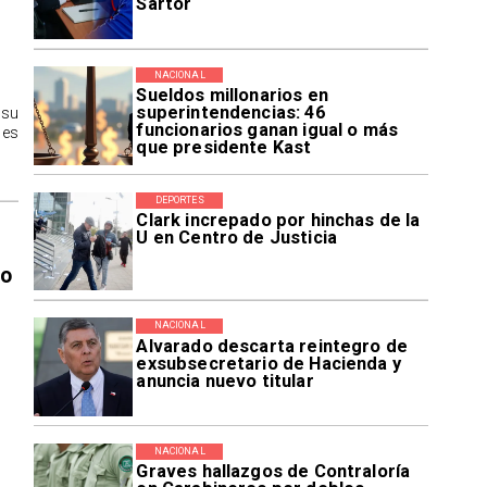
Sartor
NACIONAL
Sueldos millonarios en
superintendencias: 46
 su
funcionarios ganan igual o más
des
que presidente Kast
DEPORTES
Clark increpado por hinchas de la
U en Centro de Justicia
ro
NACIONAL
Alvarado descarta reintegro de
exsubsecretario de Hacienda y
anuncia nuevo titular
NACIONAL
Graves hallazgos de Contraloría