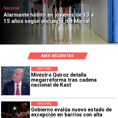
Regiones
Aprueban creación del Parque
Sebastián Piñera con inversión de $4
mil millones
MÁS RECIENTES
NACIONAL
Ministro Quiroz detalla
megarreforma tras cadena
nacional de Kast
NACIONAL
Gobierno evalúa nuevo estado de
excepción en barrios con alta