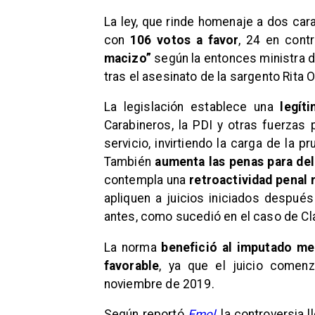
La ley, que rinde homenaje a dos car
con
106 votos a favor
, 24 en cont
macizo”
según la entonces ministra de
tras el asesinato de la sargento Rita O
La legislación establece una
legít
Carabineros, la PDI y otras fuerzas 
servicio, invirtiendo la carga de la 
También
aumenta las penas para del
contempla una
retroactividad penal 
apliquen a juicios iniciados después
antes, como sucedió en el caso de Cl
La norma
benefició al imputado med
favorable
, ya que el juicio comen
noviembre de 2019.
Según reportó
Emol
, la controversia 