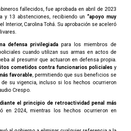
abineros fallecidos, fue aprobada en abril de 2023
ra y 13 abstenciones, recibiendo un
“apoyo muy
l Interior, Carolina Tohá. Su aprobación se aceleró
livares.
ima defensa privilegiada
para los miembros de
policiales cuando utilizan sus armas en actos de
prueba al presumir que actuaron en defensa propia.
itos cometidos contra funcionarios policiales
y
más favorable
, permitiendo que sus beneficios se
 de su vigencia, incluso si los hechos ocurrieron
audio Crespo.
iante el principio de retroactividad penal más
zó en 2024, mientras los hechos ocurrieron en
llevó al gobierno a eliminar cualquier referencia a la