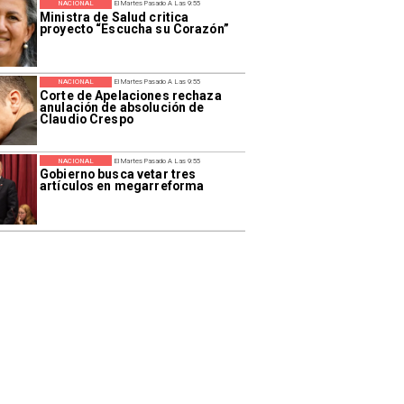
NACIONAL
El Martes Pasado A Las 9:55
Ministra de Salud critica
proyecto “Escucha su Corazón”
NACIONAL
El Martes Pasado A Las 9:55
Corte de Apelaciones rechaza
anulación de absolución de
Claudio Crespo
NACIONAL
El Martes Pasado A Las 9:55
Gobierno busca vetar tres
artículos en megarreforma