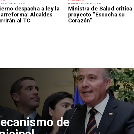
LES PASADO A LAS 9:35
EL MARTES PASADO A LAS 9:55
ierno despacha a ley la
Ministra de Salud critica
arreforma: Alcaldes
proyecto “Escucha su
rrirán al TC
Corazón”
ecanismo de