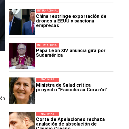
INTERNACIONAL
China restringe exportación de
drones a EEUU y sanciona
empresas
INTERNACIONAL
Papa León XIV anuncia gira por
Sudamérica
NACIONAL
Ministra de Salud critica
proyecto “Escucha su Corazón”
ión
NACIONAL
Corte de Apelaciones rechaza
anulación de absolución de
Claudio Crespo