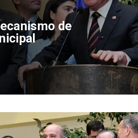
rno amplía
mprar primera
.000 UF y 30