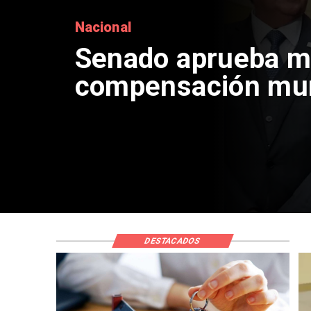
Nacional
Proyecto de Gobie
beneficio para co
vivienda: tope a 6
mil cupos
DESTACADOS