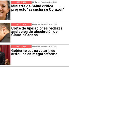
NACIONAL
El Martes Pasado A Las 9:55
Ministra de Salud critica
proyecto “Escucha su Corazón”
NACIONAL
El Martes Pasado A Las 9:55
Corte de Apelaciones rechaza
anulación de absolución de
Claudio Crespo
NACIONAL
El Martes Pasado A Las 9:55
Gobierno busca vetar tres
artículos en megarreforma