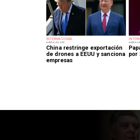
INTERNACIONAL
INTER
AYER A LAS 9:35
AYER A LA
China restringe exportación
Pap
de drones a EEUU y sanciona
por
empresas