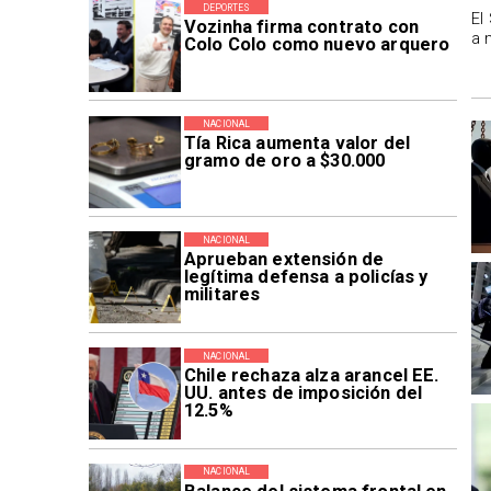
DEPORTES
El
Vozinha firma contrato con
a 
Colo Colo como nuevo arquero
NACIONAL
Tía Rica aumenta valor del
gramo de oro a $30.000
NACIONAL
Aprueban extensión de
legítima defensa a policías y
militares
NACIONAL
Chile rechaza alza arancel EE.
UU. antes de imposición del
12.5%
NACIONAL