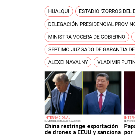
HUALQUI
ESTADIO 'ZORROS DEL 
DELEGACIÓN PRESIDENCIAL PROVINC
MINISTRA VOCERA DE GOBIERNO
SÉPTIMO JUZGADO DE GARANTÍA D
ALEXEI NAVALNY
VLADIMIR PUTI
INTERNACIONAL
INTER
EL MIÉRCOLES PASADO A LAS 9:35
EL MIÉRCO
China restringe exportación
Pap
de drones a EEUU y sanciona
por