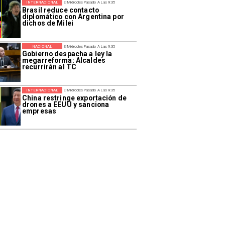
INTERNACIONAL
El Miércoles Pasado A Las 9:35
Brasil reduce contacto
diplomático con Argentina por
dichos de Milei
NACIONAL
El Miércoles Pasado A Las 9:35
Gobierno despacha a ley la
megarreforma: Alcaldes
recurrirán al TC
INTERNACIONAL
El Miércoles Pasado A Las 9:35
China restringe exportación de
drones a EEUU y sanciona
empresas