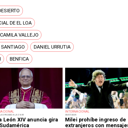
DESIERTO
IAL DE EL LOA
CAMILA VALLEJO
E SANTIAGO
DANIEL URRUTIA
N
BENFICA
NACIONAL
INTERNACIONAL
LES PASADO A LAS 9:35
30/07/2026
a León XIV anuncia gira
Milei prohíbe ingreso de
 Sudamérica
extranjeros con mensaje