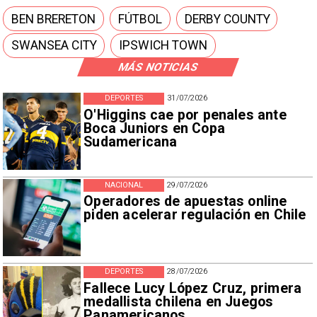
BEN BRERETON
FÚTBOL
DERBY COUNTY
SWANSEA CITY
IPSWICH TOWN
MÁS NOTICIAS
DEPORTES
31/07/2026
O'Higgins cae por penales ante
Boca Juniors en Copa
Sudamericana
NACIONAL
29/07/2026
Operadores de apuestas online
piden acelerar regulación en Chile
DEPORTES
28/07/2026
Fallece Lucy López Cruz, primera
medallista chilena en Juegos
Panamericanos