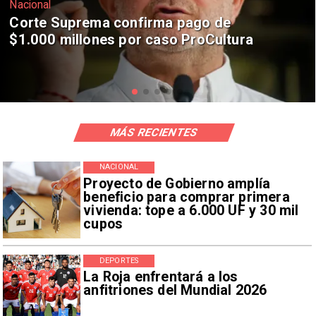
Nacional
Codelco suspende construcción de
Andes Norte en El Teniente por
riesgos sísmicos
MÁS RECIENTES
NACIONAL
Proyecto de Gobierno amplía
beneficio para comprar primera
vivienda: tope a 6.000 UF y 30 mil
cupos
DEPORTES
La Roja enfrentará a los
anfitriones del Mundial 2026