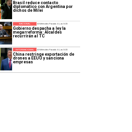
Brasil reduce contacto
diplomático con Argentina por
dichos de Milei
NACIONAL
El Miércoles Pasado A Las 9:35
Gobierno despacha a ley la
megarreforma: Alcaldes
recurrirán al TC
INTERNACIONAL
El Miércoles Pasado A Las 9:35
China restringe exportación de
drones a EEUU y sanciona
empresas