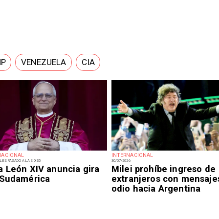
MP
VENEZUELA
CIA
NACIONAL
INTERNACIONAL
LES PASADO A LAS 9:35
30/07/2026
a León XIV anuncia gira
Milei prohíbe ingreso de
 Sudamérica
extranjeros con mensaje
odio hacia Argentina