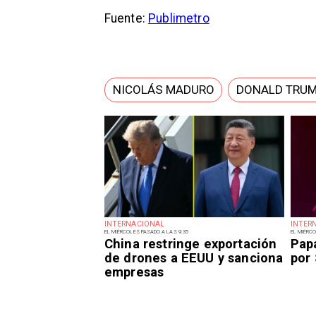
Fuente:
Publimetro
NICOLÁS MADURO
DONALD TRU
INTERNACIONAL
INTER
EL MIÉRCOLES PASADO A LAS 9:35
EL MIÉRCO
China restringe exportación
Pap
de drones a EEUU y sanciona
por
empresas