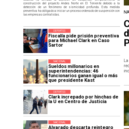
construcción del proyecto Andes Norte en El Teniente debido a la
detección de un fenómeno de sismicidad profunda. Esta medida
preventiva ha obligado a iniciar un proceso ordenado de suspensión con
NA
las empresas contratistas.
C
d
DEPORTES
Fiscalía pide prisión preventiva
P
para Michael Clark en Caso
Sartor
La
NACIONAL
re
Sueldos millonarios en
superintendencias: 46
in
funcionarios ganan igual o más
que presidente Kast
DEPORTES
Clark increpado por hinchas de
la U en Centro de Justicia
NACIONAL
Alvarado descarta reintegro