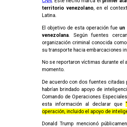
CNN
. Este hecho marca el
primer at
territorio venezolano
, en el contex
Latina.
El objetivo de esta operación fue
un 
venezolana
. Según fuentes cercan
organización criminal conocida como 
su transporte hacia embarcaciones in
No se reportaron víctimas durante el 
momento.
De acuerdo con dos fuentes citadas 
habrían brindado apoyo de inteligenc
Comando de Operaciones Especiales 
esta información al declarar que
operación, incluido el apoyo de intelig
Donald Trump mencionó públicament