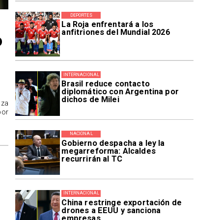
DEPORTES
La Roja enfrentará a los
anfitriones del Mundial 2026
o
INTERNACIONAL
Brasil reduce contacto
diplomático con Argentina por
dichos de Milei
aza
por
NACIONAL
Gobierno despacha a ley la
megarreforma: Alcaldes
recurrirán al TC
INTERNACIONAL
China restringe exportación de
drones a EEUU y sanciona
empresas