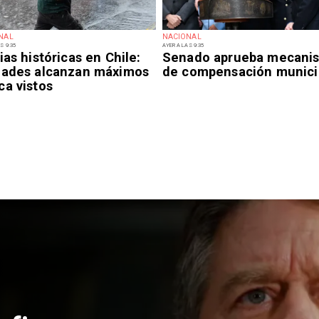
NAL
NACIONAL
S 9:35
AYER A LAS 9:35
ias históricas en Chile:
Senado aprueba mecani
dades alcanzan máximos
de compensación munici
ca vistos