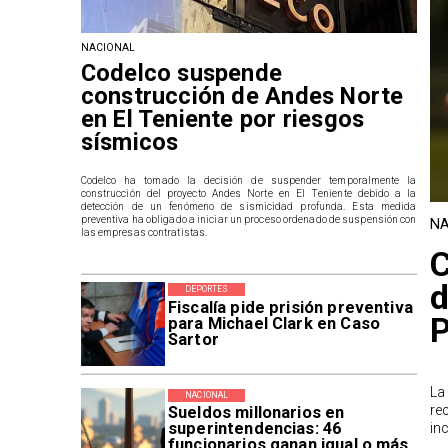
NACIONAL
Codelco suspende
construcción de Andes Norte
en El Teniente por riesgos
sísmicos
Codelco ha tomado la decisión de suspender temporalmente la
construcción del proyecto Andes Norte en El Teniente debido a la
detección de un fenómeno de sismicidad profunda. Esta medida
preventiva ha obligado a iniciar un proceso ordenado de suspensión con
NA
las empresas contratistas.
C
d
DEPORTES
Fiscalía pide prisión preventiva
P
para Michael Clark en Caso
Sartor
La
NACIONAL
re
Sueldos millonarios en
superintendencias: 46
in
funcionarios ganan igual o más