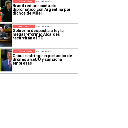
INTERNACIONAL
Ayer A Las 9:35
Brasil reduce contacto
diplomático con Argentina por
dichos de Milei
NACIONAL
Ayer A Las 9:35
Gobierno despacha a ley la
megarreforma: Alcaldes
recurrirán al TC
INTERNACIONAL
Ayer A Las 9:35
China restringe exportación de
drones a EEUU y sanciona
empresas