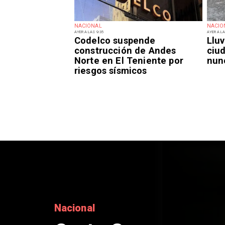
NACIONAL
NACIO
AYER A LAS 9:35
AYER A LA
Codelco suspende
Lluv
construcción de Andes
ciu
Norte en El Teniente por
nun
riesgos sísmicos
Nacional