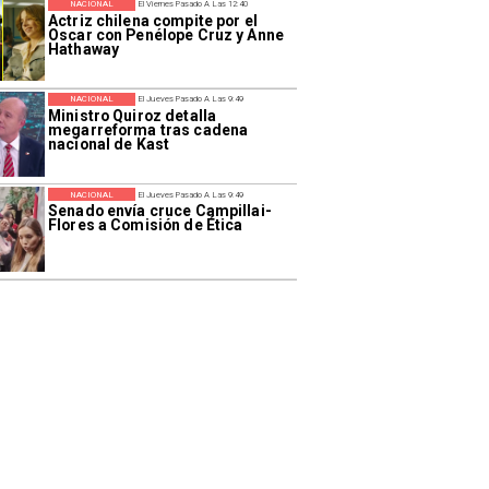
NACIONAL
El Viernes Pasado A Las 12:40
Actriz chilena compite por el
Oscar con Penélope Cruz y Anne
Hathaway
NACIONAL
El Jueves Pasado A Las 9:49
Ministro Quiroz detalla
megarreforma tras cadena
nacional de Kast
NACIONAL
El Jueves Pasado A Las 9:49
Senado envía cruce Campillai-
Flores a Comisión de Ética