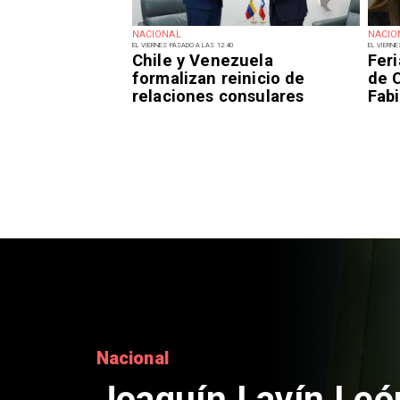
NACIONAL
NACIO
EL VIERNES PASADO A LAS 12:40
EL VIERNE
Chile y Venezuela
Fer
formalizan reinicio de
de 
relaciones consulares
Fabi
Nacional
Chile y Venezuela