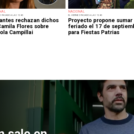
NAL
NACIONAL
S PASADO A LAS 12:40
EL VIERNES PASADO A LAS 12:40
iantes rechazan dichos
Proyecto propone sumar
Camila Flores sobre
feriado el 17 de septiem
ola Campillai
para Fiestas Patrias
 formalizan