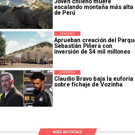
Joven chileno muere
escalando montaña más alta
de Perú
REGIONES
Aprueban creación del Parqu
Sebastián Piñera con
inversión de $4 mil millones
DEPORTES
Claudio Bravo baja la euforia
sobre fichaje de Vozinha
MÁS NOTICIAS