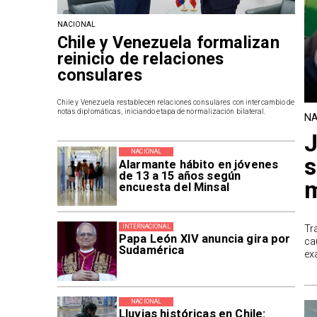
NACIONAL
Chile y Venezuela formalizan
reinicio de relaciones
consulares
Chile y Venezuela restablecen relaciones consulares con intercambio de
notas diplomáticas, iniciando etapa de normalización bilateral.
NA
J
NACIONAL
s
Alarmante hábito en jóvenes
de 13 a 15 años según
m
encuesta del Minsal
Tr
INTERNACIONAL
Papa León XIV anuncia gira por
ca
Sudamérica
ex
NACIONAL
Lluvias históricas en Chile: