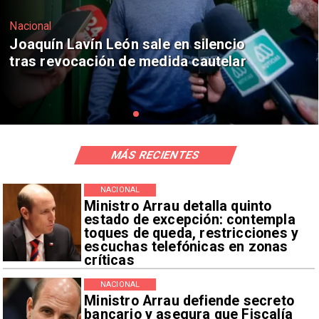
Nacional
Chile y Venezuela formalizan reinicio
de relaciones consulares
MÁS RECIENTES
NACIONAL
Ministro Arrau detalla quinto
estado de excepción: contempla
toques de queda, restricciones y
escuchas telefónicas en zonas
críticas
NACIONAL
Ministro Arrau defiende secreto
bancario y asegura que Fiscalía