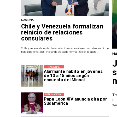
NACIONAL
Chile y Venezuela formalizan
reinicio de relaciones
consulares
Chile y Venezuela restablecen relaciones consulares con intercambio de
notas diplomáticas, iniciando etapa de normalización bilateral.
NA
J
NACIONAL
s
Alarmante hábito en jóvenes
de 13 a 15 años según
m
encuesta del Minsal
Tr
INTERNACIONAL
Papa León XIV anuncia gira por
ca
Sudamérica
ex