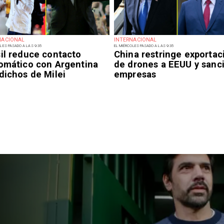
NACIONAL
INTERNACIONAL
LES PASADO A LAS 9:35
EL MIÉRCOLES PASADO A LAS 9:35
il reduce contacto
China restringe exportac
lomático con Argentina
de drones a EEUU y sanc
dichos de Milei
empresas