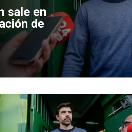
 formalizan
nes