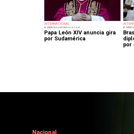
INTERNACIONAL
INTER
EL MIÉRCOLES PASADO A LAS 9:35
EL MIÉRCO
Papa León XIV anuncia gira
Bras
por Sudamérica
dip
por 
Nacional