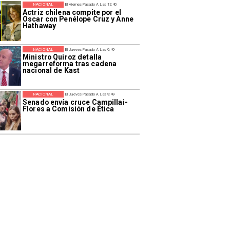
NACIONAL
El Viernes Pasado A Las 12:40
Actriz chilena compite por el
Oscar con Penélope Cruz y Anne
Hathaway
NACIONAL
El Jueves Pasado A Las 9:49
Ministro Quiroz detalla
megarreforma tras cadena
nacional de Kast
NACIONAL
El Jueves Pasado A Las 9:49
Senado envía cruce Campillai-
Flores a Comisión de Ética