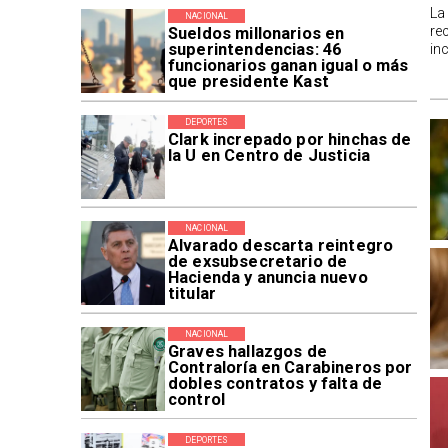
La
NACIONAL
re
Sueldos millonarios en
superintendencias: 46
in
funcionarios ganan igual o más
que presidente Kast
DEPORTES
Clark increpado por hinchas de
la U en Centro de Justicia
NACIONAL
Alvarado descarta reintegro
de exsubsecretario de
Hacienda y anuncia nuevo
titular
NACIONAL
Graves hallazgos de
Contraloría en Carabineros por
dobles contratos y falta de
control
DEPORTES