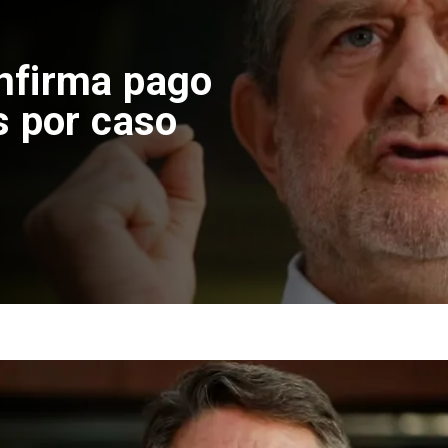
nde construcción
 en El Teniente
smicos