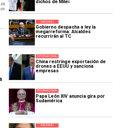
dichos de Milei
aza
por
NACIONAL
Gobierno despacha a ley la
megarreforma: Alcaldes
recurrirán al TC
INTERNACIONAL
China restringe exportación de
drones a EEUU y sanciona
empresas
a
INTERNACIONAL
Papa León XIV anuncia gira por
Sudamérica
NACIONAL