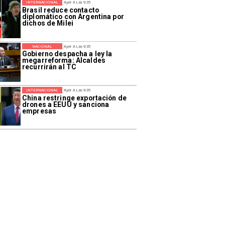
INTERNACIONAL
Ayer A Las 9:35
Brasil reduce contacto
diplomático con Argentina por
dichos de Milei
NACIONAL
Ayer A Las 9:35
Gobierno despacha a ley la
megarreforma: Alcaldes
recurrirán al TC
INTERNACIONAL
Ayer A Las 9:35
China restringe exportación de
drones a EEUU y sanciona
empresas