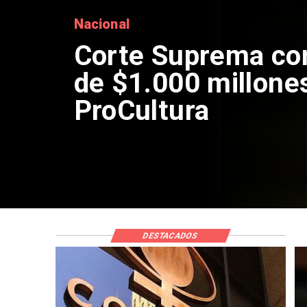
Nacional
Codelco suspe
de Andes Norte
por riesgos sí
DESTACADOS