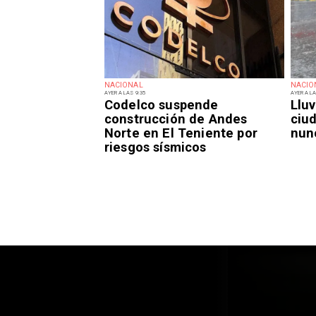
NACIONAL
NACIO
AYER A LAS 9:35
AYER A LA
Codelco suspende
Lluv
construcción de Andes
ciu
Norte en El Teniente por
nun
riesgos sísmicos