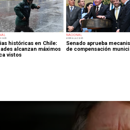
NAL
NACIONAL
S 9:35
AYER A LAS 9:35
ias históricas en Chile:
Senado aprueba mecani
dades alcanzan máximos
de compensación munici
ca vistos