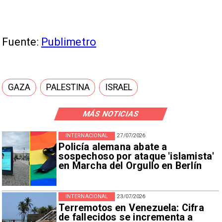
Fuente:
Publimetro
GAZA
PALESTINA
ISRAEL
MÁS NOTICIAS
INTERNACIONAL
27/07/2026
Policía alemana abate a
sospechoso por ataque 'islamista'
en Marcha del Orgullo en Berlín
INTERNACIONAL
23/07/2026
Terremotos en Venezuela: Cifra
de fallecidos se incrementa a