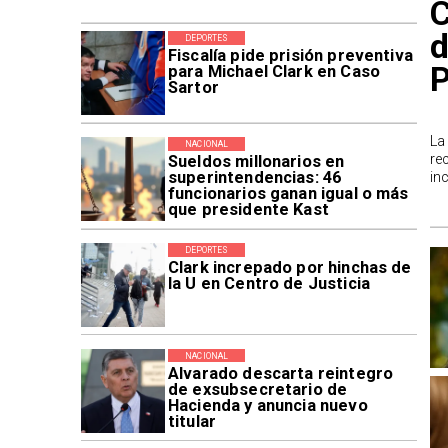
C
d
DEPORTES
Fiscalía pide prisión preventiva
P
para Michael Clark en Caso
Sartor
La
NACIONAL
re
Sueldos millonarios en
superintendencias: 46
in
funcionarios ganan igual o más
que presidente Kast
DEPORTES
Clark increpado por hinchas de
la U en Centro de Justicia
NACIONAL
Alvarado descarta reintegro
de exsubsecretario de
Hacienda y anuncia nuevo
titular