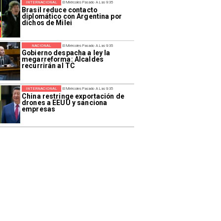
INTERNACIONAL
El Miércoles Pasado A Las 9:35
Brasil reduce contacto
diplomático con Argentina por
dichos de Milei
NACIONAL
El Miércoles Pasado A Las 9:35
Gobierno despacha a ley la
megarreforma: Alcaldes
recurrirán al TC
INTERNACIONAL
El Miércoles Pasado A Las 9:35
China restringe exportación de
drones a EEUU y sanciona
empresas