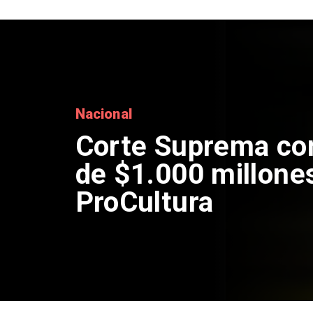
Naciona
Cod
de 
por