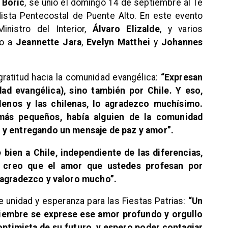
 Boric
, se unió el domingo 14 de septiembre al Te
ista Pentecostal de Puente Alto. En este evento
inistro del Interior,
Álvaro Elizalde
, y varios
do a
Jeannette Jara
,
Evelyn Matthei
y
Johannes
gratitud hacia la comunidad evangélica:
“Expresan
ad evangélica), sino también por Chile. Y eso,
enos y las chilenas, lo agradezco muchísimo.
más pequeños, había alguien de la comunidad
 y entregando un mensaje de paz y amor”.
 bien a Chile, independiente de las diferencias,
, creo que el amor que ustedes profesan por
o agradezco y valoro mucho”.
e unidad y esperanza para las Fiestas Patrias:
“Un
tiembre se exprese ese amor profundo y orgullo
 optimista de su futuro, y espero poder contagiar