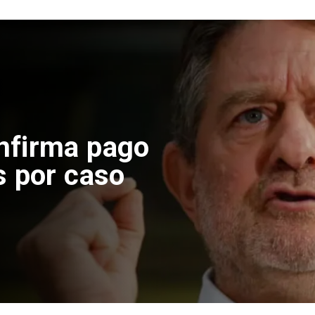
l
elco suspende construc
Andes Norte en El Tenien
 riesgos sísmicos