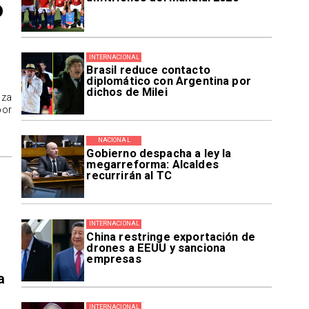
o
INTERNACIONAL
Brasil reduce contacto
diplomático con Argentina por
dichos de Milei
aza
por
NACIONAL
Gobierno despacha a ley la
megarreforma: Alcaldes
recurrirán al TC
INTERNACIONAL
China restringe exportación de
drones a EEUU y sanciona
empresas
a
INTERNACIONAL