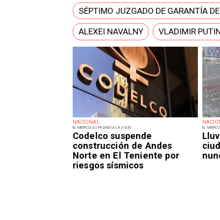
SÉPTIMO JUZGADO DE GARANTÍA D
ALEXEI NAVALNY
VLADIMIR PUTI
NACIONAL
NACIO
EL MIÉRCOLES PASADO A LAS 9:35
EL MIÉRCO
Codelco suspende
Lluv
construcción de Andes
ciu
Norte en El Teniente por
nun
riesgos sísmicos