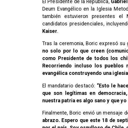
El Presidente de la República,
Gabriel
Deum Evangélico en la Iglesia Metod
también estuvieron presentes el M
candidatos presidenciales, incluyen
Kaiser
.
Tras la ceremonia, Boric expresó su 
no solo por lo que creen (comunid
como Presidente de todos los chil
Recorriendo incluso los pueblos 
evangélica construyendo una iglesia
El mandatario destacó:
“Esto le hace
que son legítimas en democracia
nuestra patria es algo sano y que y
Finalmente, Boric envió un mensaje d
abrazo. Espero que este 18 de sep
por el país. Soy orgulloso de Chile,