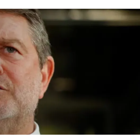
ción
te