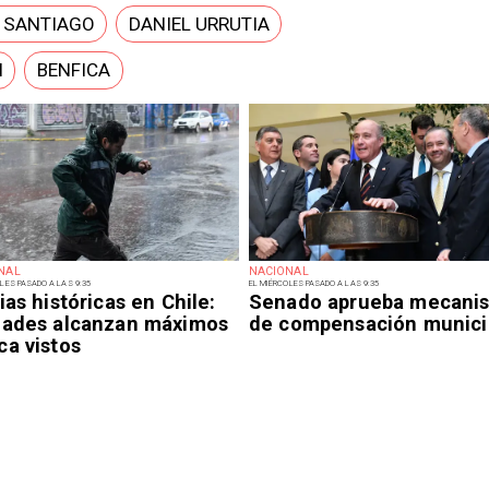
E SANTIAGO
DANIEL URRUTIA
N
BENFICA
NAL
NACIONAL
LES PASADO A LAS 9:35
EL MIÉRCOLES PASADO A LAS 9:35
ias históricas en Chile:
Senado aprueba mecani
dades alcanzan máximos
de compensación munici
ca vistos