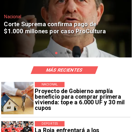
Nacional
Codelco suspende construcción de
Andes Norte en El Teniente por
riesgos sísmicos
MÁS RECIENTES
NACIONAL
Proyecto de Gobierno amplía
beneficio para comprar primera
vivienda: tope a 6.000 UF y 30 mil
cupos
DEPORTES
La Roja enfrentará a los