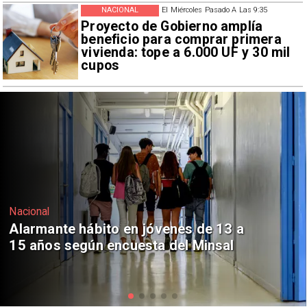
NACIONAL
El Miércoles Pasado A Las 9:35
Proyecto de Gobierno amplía
beneficio para comprar primera
vivienda: tope a 6.000 UF y 30 mil
cupos
Regiones
Aprueban creación del Parque
Sebastián Piñera con inversión de $4
mil millones