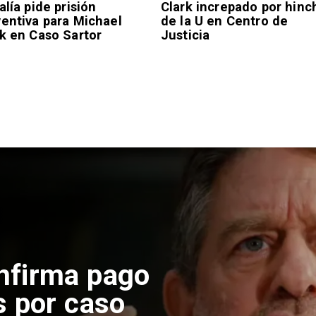
alía pide prisión
Clark increpado por hinc
ventiva para Michael
de la U en Centro de
k en Caso Sartor
Justicia
 construcción
 El Teniente