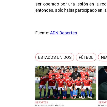
ser operado por una lesión en la rod
entonces, solo había participado en l
Fuente:
ADN Deportes
ESTADOS UNIDOS
FÚTBOL
NE
DEPORTES
DEPOR
EL MIÉRCOLES PASADO A LAS 9:35
EL MARTE