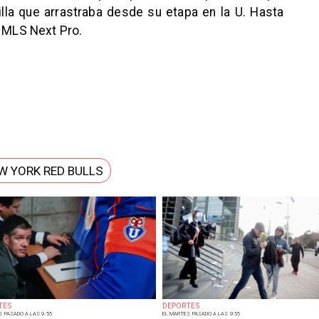
illa que arrastraba desde su etapa en la U. Hasta
a MLS Next Pro.
W YORK RED BULLS
TES
DEPORTES
S PASADO A LAS 9:55
EL MARTES PASADO A LAS 9:55