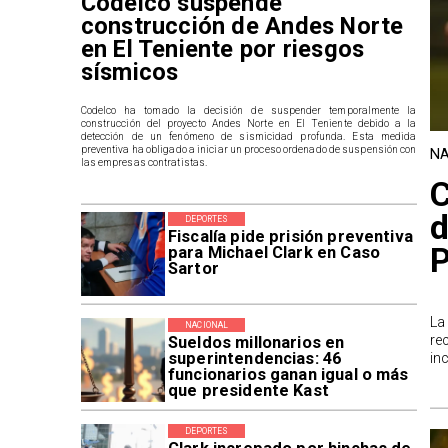
Codelco suspende
construcción de Andes Norte
en El Teniente por riesgos
sísmicos
Codelco ha tomado la decisión de suspender temporalmente la
construcción del proyecto Andes Norte en El Teniente debido a la
detección de un fenómeno de sismicidad profunda. Esta medida
preventiva ha obligado a iniciar un proceso ordenado de suspensión con
NA
las empresas contratistas.
C
d
DEPORTES
Fiscalía pide prisión preventiva
P
para Michael Clark en Caso
Sartor
La
NACIONAL
re
Sueldos millonarios en
superintendencias: 46
in
funcionarios ganan igual o más
que presidente Kast
DEPORTES