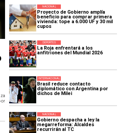
NACIONAL
Proyecto de Gobierno amplía
beneficio para comprar primera
vivienda: tope a 6.000 UF y 30 mil
cupos
DEPORTES
La Roja enfrentará a los
anfitriones del Mundial 2026
o
INTERNACIONAL
Brasil reduce contacto
diplomático con Argentina por
dichos de Milei
aza
por
NACIONAL
Gobierno despacha a ley la
megarreforma: Alcaldes
recurrirán al TC