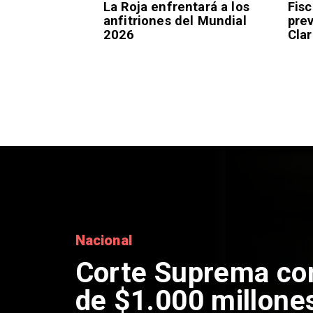
La Roja enfrentará a los
Fisc
anfitriones del Mundial
pre
2026
Clar
Nacional
Codelco suspende
de Andes Norte en