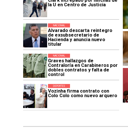
Clark increpado por hinchas de
la U en Centro de Justicia
NACIONAL
Alvarado descarta reintegro
de exsubsecretario de
Hacienda y anuncia nuevo
titular
NACIONAL
Graves hallazgos de
Contraloría en Carabineros por
dobles contratos y falta de
control
DEPORTES
Vozinha firma contrato con
Colo Colo como nuevo arquero