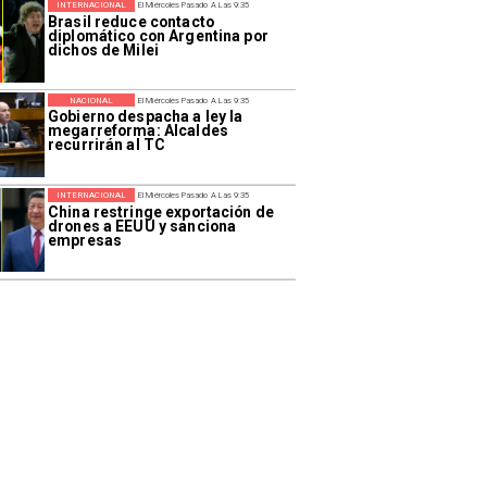
INTERNACIONAL
El Miércoles Pasado A Las 9:35
Brasil reduce contacto
diplomático con Argentina por
dichos de Milei
NACIONAL
El Miércoles Pasado A Las 9:35
Gobierno despacha a ley la
megarreforma: Alcaldes
recurrirán al TC
INTERNACIONAL
El Miércoles Pasado A Las 9:35
China restringe exportación de
drones a EEUU y sanciona
empresas