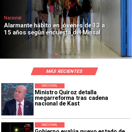
Regiones
Aprueban creación del Parque
Sebastián Piñera con inversión de $4
mil millones
MÁS RECIENTES
NACIONAL
Ministro Quiroz detalla
megarreforma tras cadena
nacional de Kast
NACIONAL
Gobierno evalúa nuevo estado de